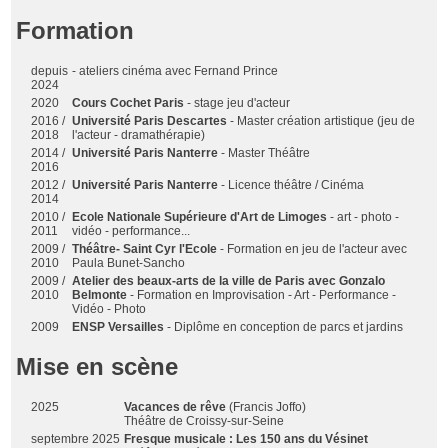
Formation
depuis
- ateliers cinéma avec Fernand Prince
2024
2020
Cours Cochet Paris
- stage jeu d'acteur
2016 /
Université Paris Descartes
- Master création artistique (jeu de
2018
l'acteur - dramathérapie)
2014 /
Université Paris Nanterre
- Master Théâtre
2016
2012 /
Université Paris Nanterre
- Licence théâtre / Cinéma
2014
2010 /
Ecole Nationale Supérieure d'Art de Limoges
- art - photo -
2011
vidéo - performance...
2009 /
Théâtre- Saint Cyr l'Ecole
- Formation en jeu de l'acteur avec
2010
Paula Bunet-Sancho
2009 /
Atelier des beaux-arts de la ville de Paris avec Gonzalo
2010
Belmonte
- Formation en Improvisation - Art - Performance -
Vidéo - Photo
2009
ENSP Versailles
- Diplôme en conception de parcs et jardins
Mise en scène
2025
Vacances de rêve
(Francis Joffo)
Théâtre de Croissy-sur-Seine
septembre 2025
Fresque musicale : Les 150 ans du Vésinet