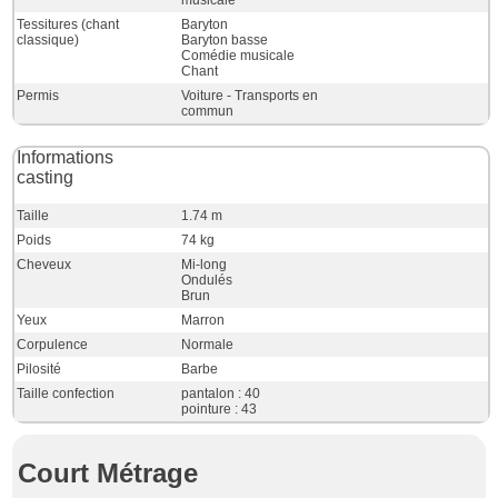
musicale
Tessitures (chant
Baryton
classique)
Baryton basse
Comédie musicale
Chant
Permis
Voiture - Transports en
commun
Informations
casting
Taille
1.74 m
Poids
74 kg
Cheveux
Mi-long
Ondulés
Brun
Yeux
Marron
Corpulence
Normale
Pilosité
Barbe
Taille confection
pantalon : 40
pointure : 43
Court Métrage