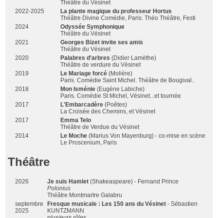
Théâtre du Vésinet
2022-2025
La plante magique du professeur Hortus
Théâtre Divine Comédie, Paris. Théo Théâtre, Festi
2024
Odyssée Symphonique
Théâtre du Vésinet
2021
Georges Bizet invite ses amis
Théâtre du Vésinet
2020
Palabres d'arbres
(Didier Lamèthe)
Théâtre de verdure du Vésinet
2019
Le Mariage forcé
(Molière)
Paris. Comédie Saint Michel. Théâtre de Bougival..
2018
Mon Isménie
(Eugène Labiche)
Paris. Comédie St Michel, Vésinet...et tournée
2017
L'Embarcadère
(Poêtes)
La Croisée des Chemins, et Vésinet
2017
Emma Telo
Théâtre de Verdue du Vésinet
2014
Le Moche
(Marius Von Mayenburg) - co-mise en scène
Le Proscenium, Paris
Théâtre
2026
Je suis Hamlet
(Shakeaspeare) - Fernand Prince
Polonius
Théâtre Montmartre Galabru
septembre
Fresque musicale : Les 150 ans du Vésinet
- Sébastien
2025
KUNTZMANN
plusieurs rôles