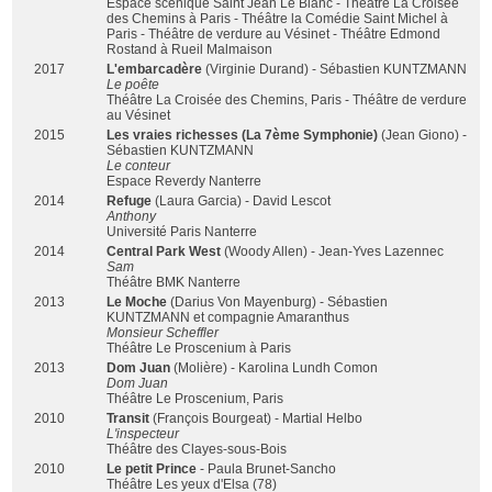
Espace scénique Saint Jean Le Blanc - Théâtre La Croisée
des Chemins à Paris - Théâtre la Comédie Saint Michel à
Paris - Théâtre de verdure au Vésinet - Théâtre Edmond
Rostand à Rueil Malmaison
2017
L'embarcadère
(Virginie Durand) - Sébastien KUNTZMANN
Le poête
Théâtre La Croisée des Chemins, Paris - Théâtre de verdure
au Vésinet
2015
Les vraies richesses (La 7ème Symphonie)
(Jean Giono) -
Sébastien KUNTZMANN
Le conteur
Espace Reverdy Nanterre
2014
Refuge
(Laura Garcia) - David Lescot
Anthony
Université Paris Nanterre
2014
Central Park West
(Woody Allen) - Jean-Yves Lazennec
Sam
Théâtre BMK Nanterre
2013
Le Moche
(Darius Von Mayenburg) - Sébastien
KUNTZMANN et compagnie Amaranthus
Monsieur Scheffler
Théâtre Le Proscenium à Paris
2013
Dom Juan
(Molière) - Karolina Lundh Comon
Dom Juan
Théâtre Le Proscenium, Paris
2010
Transit
(François Bourgeat) - Martial Helbo
L'inspecteur
Théâtre des Clayes-sous-Bois
2010
Le petit Prince
- Paula Brunet-Sancho
Théâtre Les yeux d'Elsa (78)