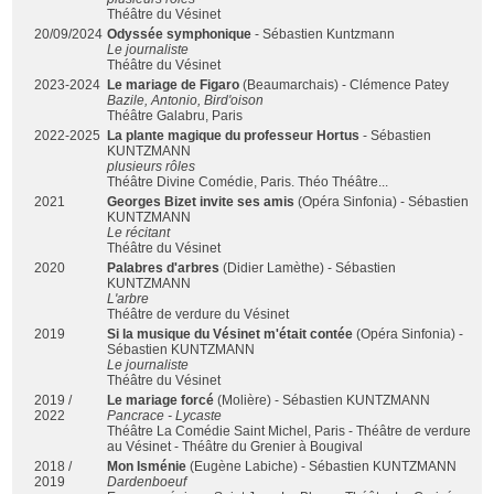
Théâtre du Vésinet
20/09/2024
Odyssée symphonique
- Sébastien Kuntzmann
Le journaliste
Théâtre du Vésinet
2023-2024
Le mariage de Figaro
(Beaumarchais) - Clémence Patey
Bazile, Antonio, Bird'oison
Théâtre Galabru, Paris
2022-2025
La plante magique du professeur Hortus
- Sébastien
KUNTZMANN
plusieurs rôles
Théâtre Divine Comédie, Paris. Théo Théâtre...
2021
Georges Bizet invite ses amis
(Opéra Sinfonia) - Sébastien
KUNTZMANN
Le récitant
Théâtre du Vésinet
2020
Palabres d'arbres
(Didier Lamèthe) - Sébastien
KUNTZMANN
L'arbre
Théâtre de verdure du Vésinet
2019
Si la musique du Vésinet m'était contée
(Opéra Sinfonia) -
Sébastien KUNTZMANN
Le journaliste
Théâtre du Vésinet
2019 /
Le mariage forcé
(Molière) - Sébastien KUNTZMANN
2022
Pancrace - Lycaste
Théâtre La Comédie Saint Michel, Paris - Théâtre de verdure
au Vésinet - Théâtre du Grenier à Bougival
2018 /
Mon Isménie
(Eugène Labiche) - Sébastien KUNTZMANN
2019
Dardenboeuf