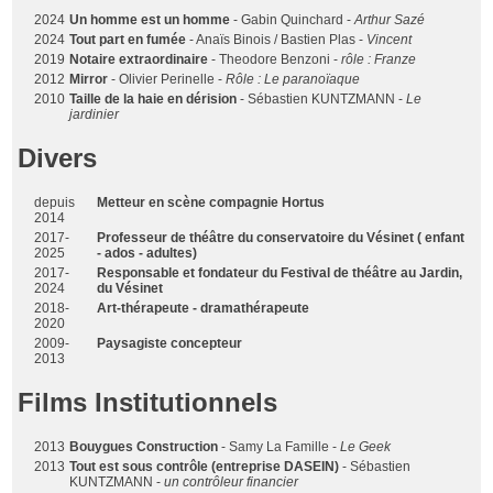
2024
Un homme est un homme
- Gabin Quinchard -
Arthur Sazé
2024
Tout part en fumée
- Anaïs Binois / Bastien Plas -
Vincent
2019
Notaire extraordinaire
- Theodore Benzoni -
rôle : Franze
2012
Mirror
- Olivier Perinelle -
Rôle : Le paranoïaque
2010
Taille de la haie en dérision
- Sébastien KUNTZMANN -
Le
jardinier
Divers
depuis
Metteur en scène compagnie Hortus
2014
2017-
Professeur de théâtre du conservatoire du Vésinet ( enfant
2025
- ados - adultes)
2017-
Responsable et fondateur du Festival de théâtre au Jardin,
2024
du Vésinet
2018-
Art-thérapeute - dramathérapeute
2020
2009-
Paysagiste concepteur
2013
Films Institutionnels
2013
Bouygues Construction
- Samy La Famille -
Le Geek
2013
Tout est sous contrôle (entreprise DASEIN)
- Sébastien
KUNTZMANN -
un contrôleur financier